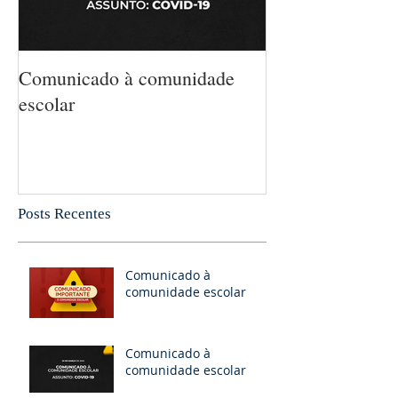
Comunicado à comunidade
5 MANEIRAS 
escolar
MATEMÁTICA
CRIANÇA SEM
PERCEBA
Posts Recentes
Comunicado à
comunidade escolar
Comunicado à
comunidade escolar