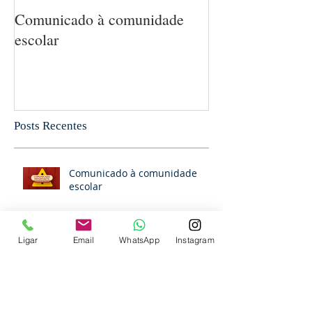
Comunicado à comunidade
5 MANEIRAS 
escolar
MATEMÁTICA
CRIANÇA SEM
PERCEBA
Posts Recentes
Comunicado à comunidade
escolar
Ligar
Email
WhatsApp
Instagram
Comunicado à comunidade
escolar