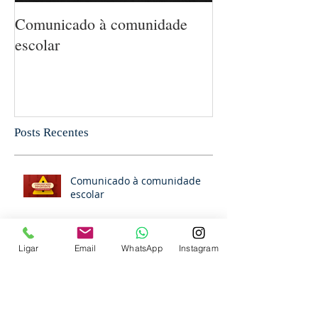
Comunicado à comunidade
5 MANEIRAS 
escolar
MATEMÁTICA
CRIANÇA SEM
PERCEBA
Posts Recentes
Comunicado à comunidade
escolar
Ligar
Email
WhatsApp
Instagram
Comunicado à comunidade
escolar