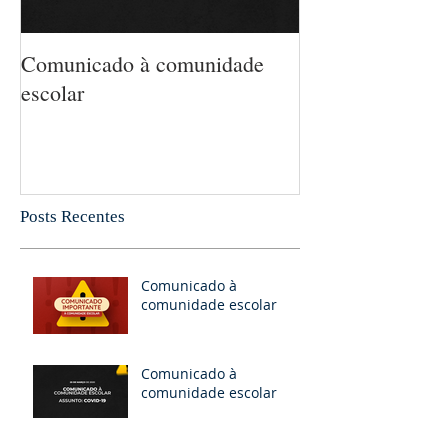
Comunicado à comunidade
5 MANEIRAS 
escolar
MATEMÁTICA
CRIANÇA SEM
PERCEBA
Posts Recentes
Comunicado à
comunidade escolar
Comunicado à
comunidade escolar