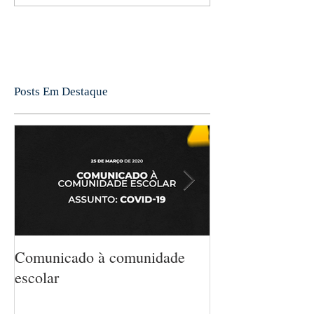
Posts Em Destaque
Comunicado à comunidade
5 MANEIRAS 
escolar
MATEMÁTICA
CRIANÇA SEM