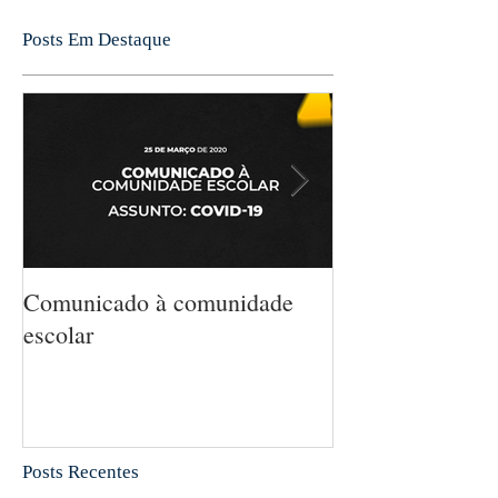
Posts Em Destaque
Comunicado à comunidade
5 MANEIRAS 
escolar
MATEMÁTICA
CRIANÇA SEM
PERCEBA
Posts Recentes