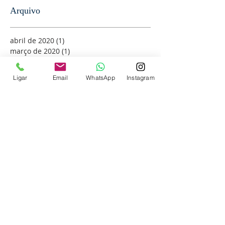
Arquivo
abril de 2020
(1)
1 post
março de 2020
(1)
1 post
dezembro de 2019
(2)
2 posts
outubro de 2019
(3)
3 posts
Ligar
Email
WhatsApp
Instagram
setembro de 2019
(5)
5 posts
agosto de 2019
(4)
4 posts
maio de 2019
(5)
5 posts
abril de 2019
(1)
1 post
outubro de 2018
(1)
1 post
setembro de 2018
(1)
1 post
julho de 2018
(12)
12 posts
junho de 2018
(1)
1 post
janeiro de 2018
(1)
1 post
Procurar por tags
ambiente escolar
comunicado
coronavírus
ensinar
ensine matemática a seu filho