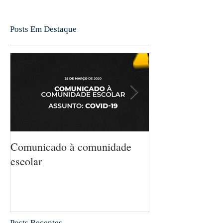
Posts Em Destaque
Comunicado à comunidade
5 MANEIRAS 
escolar
MATEMÁTICA
CRIANÇA SEM
PERCEBA
Posts Recentes