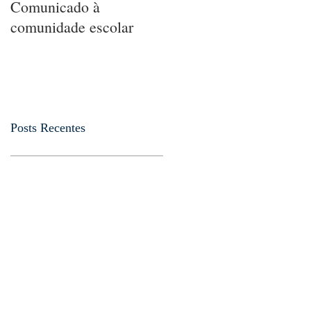
Comunicado à
5 MANEIRAS DE
comunidade escolar
ENSINAR
MATEMÁTICA A
UMA CRIANÇA SEM
QUE ELA PERCEBA
Posts Recentes