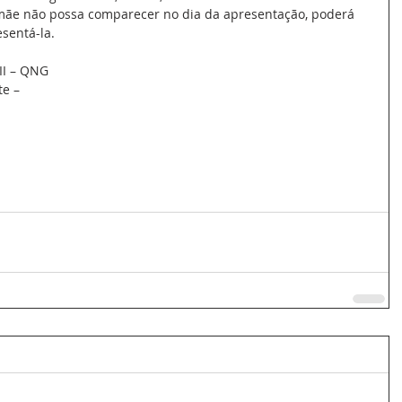
mãe não possa comparecer no dia da apresentação, poderá 
sentá-la.
II – QNG
te –