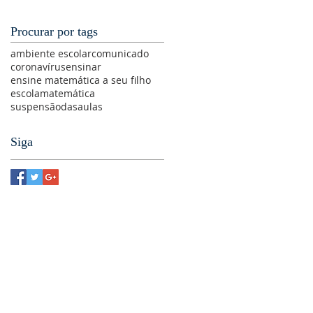
Procurar por tags
ambiente escolar
comunicado
coronavírus
ensinar
ensine matemática a seu filho
escola
matemática
suspensãodasaulas
Siga
NTRO DE TUDO QUE