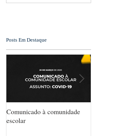
Posts Em Destaque
Comunicado à comunidade
5 MANEIRAS 
escolar
MATEMÁTICA
CRIANÇA SEM