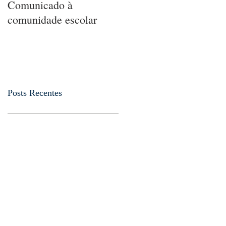
Comunicado à
5 MANEIRAS DE
comunidade escolar
ENSINAR
MATEMÁTICA A
UMA CRIANÇA SEM
QUE ELA PERCEBA
Posts Recentes