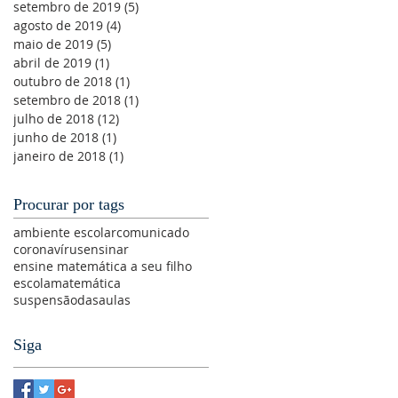
setembro de 2019
(5)
5 posts
agosto de 2019
(4)
4 posts
maio de 2019
(5)
5 posts
abril de 2019
(1)
1 post
outubro de 2018
(1)
1 post
setembro de 2018
(1)
1 post
julho de 2018
(12)
12 posts
junho de 2018
(1)
1 post
janeiro de 2018
(1)
1 post
Procurar por tags
ambiente escolar
comunicado
coronavírus
ensinar
ensine matemática a seu filho
escola
matemática
suspensãodasaulas
Siga