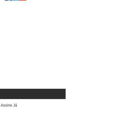
NTRO DE TUDO QUE
NOSSA ESCOLA.
Assine Já