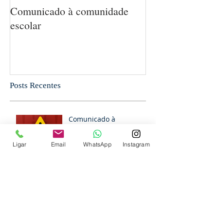
Comunicado à comunidade
5 MANEIRAS 
escolar
MATEMÁTICA
CRIANÇA SEM
PERCEBA
Posts Recentes
Comunicado à
comunidade escolar
Ligar
Email
WhatsApp
Instagram
Comunicado à
comunidade escolar
Reunião de Pais e
Mestres