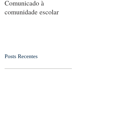
Comunicado à
5 MANEIRAS DE
comunidade escolar
ENSINAR
MATEMÁTICA A
UMA CRIANÇA SEM
QUE ELA PERCEBA
Posts Recentes