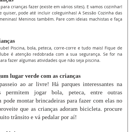
para crianças fazer (existe em vários sites). E vamos cozinhar! 
Se quiser, pode até incluir coleguinhas! A Sessão Cozinha das 
meninas! Meninos também. Pare com ideias machistas e faça 
ianças
ube! Piscina, bola, peteca, corre-corre e tudo mais! Fique de 
 clube é atenção redobrada com a sua segurança. Se for na 
para fazer algumas atividades que não seja piscina.
lgum lugar verde com as crianças
asseio ao ar livre! Há parques interessantes na 
s permitem jogar bola, peteca, entre outras 
 pode montar brincadeiras para fazer com elas no 
oveite que as crianças adoram bicicleta. procure 
to trânsito e vá pedalar por aí!