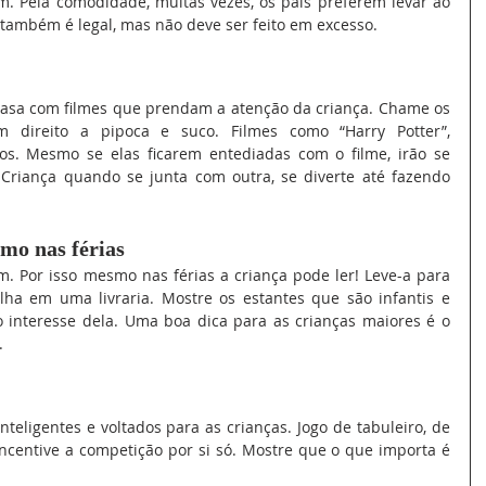
m. Pela comodidade, muitas vezes, os pais preferem levar ao 
ambém é legal, mas não deve ser feito em excesso.
sa com filmes que prendam a atenção da criança. Chame os 
m direito a pipoca e suco. Filmes como “Harry Potter”, 
os. Mesmo se elas ficarem entediadas com o filme, irão se 
. Criança quando se junta com outra, se diverte até fazendo 
smo nas férias
m. Por isso mesmo nas férias a criança pode ler! Leve-a para 
ha em uma livraria. Mostre os estantes que são infantis e 
 interesse dela. Uma boa dica para as crianças maiores é o 
.
teligentes e voltados para as crianças. Jogo de tabuleiro, de 
ncentive a competição por si só. Mostre que o que importa é 