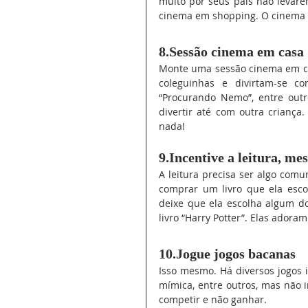
muito por seus pais não levare
cinema em shopping. O cinema t
8.Sessão cinema em casa
Monte uma sessão cinema em ca
coleguinhas e divirtam-se co
“Procurando Nemo”, entre outr
divertir até com outra criança
nada!
9.Incentive a leitura, me
A leitura precisa ser algo comu
comprar um livro que ela escol
deixe que ela escolha algum do
livro “Harry Potter”. Elas adoram
10.Jogue jogos bacanas 
Isso mesmo. Há diversos jogos in
mímica, entre outros, mas não i
competir e não ganhar.